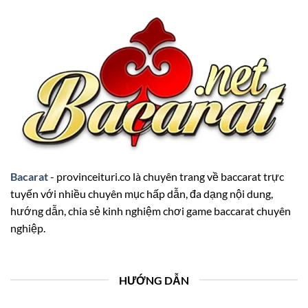
Bacarat
- provinceituri.co là chuyên trang về baccarat trực
tuyến với nhiều chuyên mục hấp dẫn, đa dạng nội dung,
hướng dẫn, chia sẻ kinh nghiệm chơi game baccarat chuyên
nghiệp.
HƯỚNG DẪN