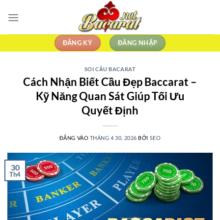
Bỏ
qua
nội
dung
ĐĂNG KÝ
ĐĂNG NHẬP
SOI CẦU BACARAT
Cách Nhận Biết Cầu Đẹp Baccarat –
Kỹ Năng Quan Sát Giúp Tối Ưu
Quyết Định
ĐĂNG VÀO
THÁNG 4 30, 2026
BỞI
SEO
30
Th4