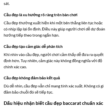
sát.
Cầu đẹp là xu hướng rõ ràng trên bàn chơi
Cầu đẹp thường xuất hiện khi một bên thắng liên tục hoặc
có nhịp lặp lại ổn định. Điều này giúp người chơi dễ dự đoán
hướng tiếp theo trong ngắn hạn.
Cầu đẹp tạo cảm giác dễ phân tích
Khi nhìn vào cầu đẹp, người chơi cảm thấy dễ đưa ra quyết
định hơn. Tuy nhiên, cảm giác này không đồng nghĩa với độ
chính xác cao.
Cầu đẹp không đảm bảo kết quả
Dù dễ nhìn, cầu đẹp vẫn chỉ mang tính xác suất. Không có gì
đảm bảo chuỗi đó sẽ tiếp tục.
Dấu hiệu nhận biết cầu đẹp baccarat chuẩn xác