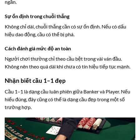
ngắn.
Sự ổn định trong chuỗi thắng
Không chỉ dài, chuỗi thắng cần có sự ổn định. Nếu có dấu
hiệu dao động, cầu có thể bị phá.
Cách đánh giá mức độ an toàn
Người chơi thường chỉ theo cầu bệt trong vài ván đầu.
Không nên theo quá dài khi chưa có tín hiệu tiếp tục mạnh.
Nhận biết cầu 1–1 đẹp
Cầu 1–1 là dạng cầu luân phiên giữa Banker và Player. Nếu
hiểu đúng, đây cũng có thể là dạng cầu đẹp trong một số
trường hợp.