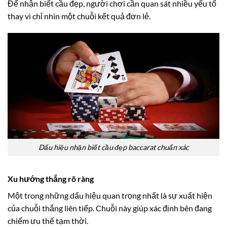
Để nhận biết cầu đẹp, người chơi cần quan sát nhiều yếu tố
thay vì chỉ nhìn một chuỗi kết quả đơn lẻ.
Dấu hiệu nhận biết cầu đẹp baccarat chuẩn xác
Xu hướng thắng rõ ràng
Một trong những dấu hiệu quan trọng nhất là sự xuất hiện
của chuỗi thắng liên tiếp. Chuỗi này giúp xác định bên đang
chiếm ưu thế tạm thời.