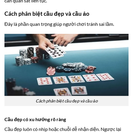
cần quan sát liên tục.
Cách phân biệt cầu đẹp và cầu ảo
Đây là phần quan trọng giúp người chơi tránh sai lầm.
Cách phân biệt cầu đẹp và cầu ảo
Cầu đẹp có xu hướng rõ ràng
Cầu đẹp luôn có nhịp hoặc chuỗi dễ nhận diện. Ngược lại