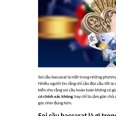
Soi cầu baccarat là một trong những phươn
Nhiều người tin rằng chỉ cần đọc cầu tốt là 
kiến cho rằng soi cầu hoàn toàn không có giá
có chính xác không
, hay chỉ là cảm giác ch
góc nhìn đúng hơn.
Soi cầu baccarat là gì tro