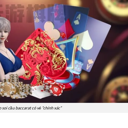
 soi cầu baccarat có vẻ “chính xác”