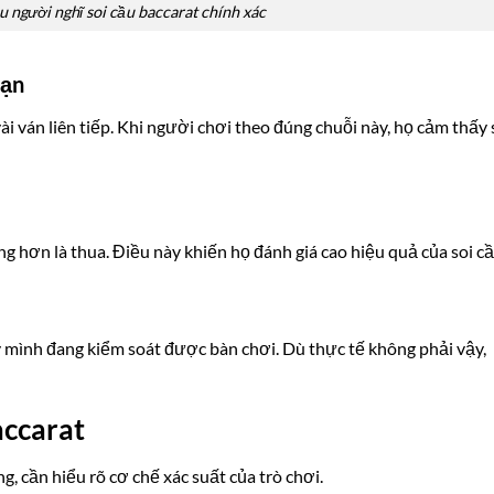
u người nghĩ soi cầu baccarat chính xác
hạn
i ván liên tiếp. Khi người chơi theo đúng chuỗi này, họ cảm thấy 
hơn là thua. Điều này khiến họ đánh giá cao hiệu quả của soi cầ
y mình đang kiểm soát được bàn chơi. Dù thực tế không phải vậy,
accarat
g, cần hiểu rõ cơ chế xác suất của trò chơi.