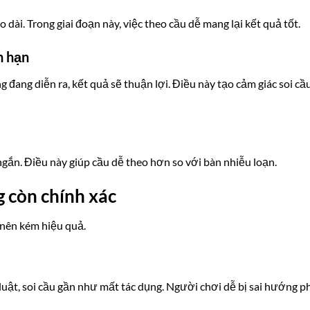
dài. Trong giai đoạn này, việc theo cầu dễ mang lại kết quả tốt.
n hạn
đang diễn ra, kết quả sẽ thuận lợi. Điều này tạo cảm giác soi cầ
ngắn. Điều này giúp cầu dễ theo hơn so với bàn nhiễu loạn.
g còn chính xác
 nên kém hiệu quả.
luật, soi cầu gần như mất tác dụng. Người chơi dễ bị sai hướng p