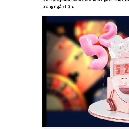
trong ngắn hạn.