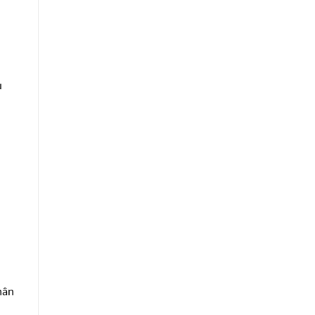
u
hân