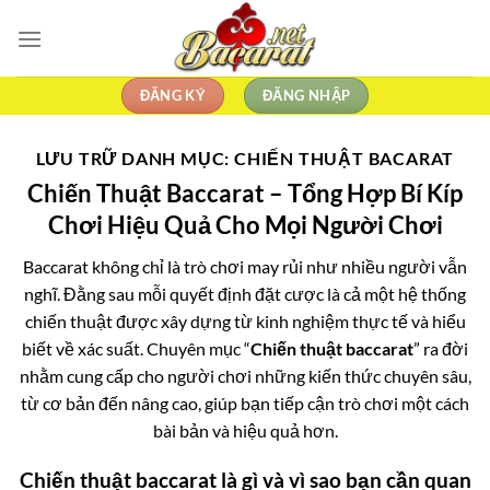
Bỏ
qua
nội
dung
ĐĂNG KÝ
ĐĂNG NHẬP
LƯU TRỮ DANH MỤC:
CHIẾN THUẬT BACARAT
Chiến Thuật Baccarat – Tổng Hợp Bí Kíp
Chơi Hiệu Quả Cho Mọi Người Chơi
Baccarat không chỉ là trò chơi may rủi như nhiều người vẫn
nghĩ. Đằng sau mỗi quyết định đặt cược là cả một hệ thống
chiến thuật được xây dựng từ kinh nghiệm thực tế và hiểu
biết về xác suất. Chuyên mục “
Chiến thuật baccarat
” ra đời
nhằm cung cấp cho người chơi những kiến thức chuyên sâu,
từ cơ bản đến nâng cao, giúp bạn tiếp cận trò chơi một cách
bài bản và hiệu quả hơn.
Chiến thuật baccarat là gì và vì sao bạn cần quan