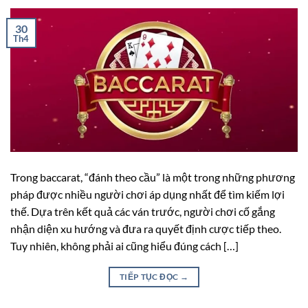
30
Th4
Trong baccarat, “đánh theo cầu” là một trong những phương
pháp được nhiều người chơi áp dụng nhất để tìm kiếm lợi
thế. Dựa trên kết quả các ván trước, người chơi cố gắng
nhận diện xu hướng và đưa ra quyết định cược tiếp theo.
Tuy nhiên, không phải ai cũng hiểu đúng cách […]
TIẾP TỤC ĐỌC
→