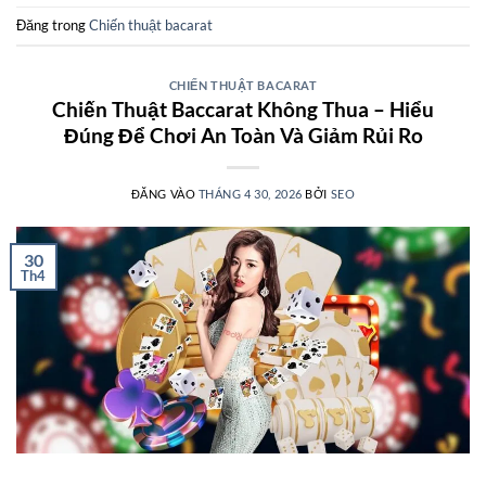
Đăng trong
Chiến thuật bacarat
CHIẾN THUẬT BACARAT
Chiến Thuật Baccarat Không Thua – Hiểu
Đúng Để Chơi An Toàn Và Giảm Rủi Ro
ĐĂNG VÀO
THÁNG 4 30, 2026
BỞI
SEO
30
Th4