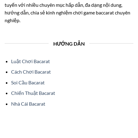
tuyến với nhiều chuyên mục hấp dẫn, đa dạng nội dung,
hướng dẫn, chia sẻ kinh nghiệm chơi game baccarat chuyên
nghiệp.
HƯỚNG DẪN
Luật Chơi Bacarat
Cách Chơi Bacarat
Soi Cầu Bacarat
Chiến Thuật Bacarat
Nhà Cái Bacarat