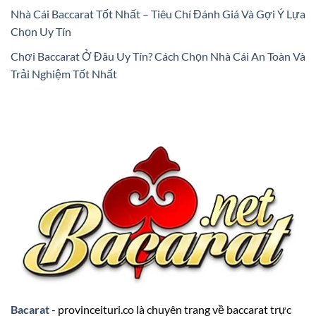
Nhà Cái Baccarat Tốt Nhất – Tiêu Chí Đánh Giá Và Gợi Ý Lựa
Chọn Uy Tín
Chơi Baccarat Ở Đâu Uy Tín? Cách Chọn Nhà Cái An Toàn Và
Trải Nghiệm Tốt Nhất
Bacarat
- provinceituri.co là chuyên trang về baccarat trực