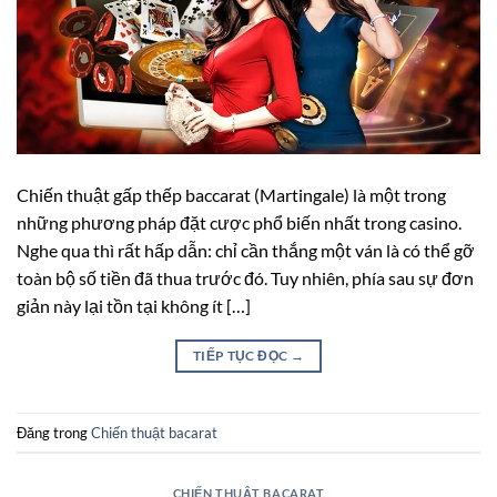
Chiến thuật gấp thếp baccarat (Martingale) là một trong
những phương pháp đặt cược phổ biến nhất trong casino.
Nghe qua thì rất hấp dẫn: chỉ cần thắng một ván là có thể gỡ
toàn bộ số tiền đã thua trước đó. Tuy nhiên, phía sau sự đơn
giản này lại tồn tại không ít […]
TIẾP TỤC ĐỌC
→
Đăng trong
Chiến thuật bacarat
CHIẾN THUẬT BACARAT