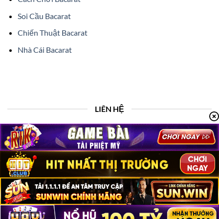
Soi Cầu Bacarat
Chiến Thuật Bacarat
Nhà Cái Bacarat
LIÊN HỆ
Tên doanh nghiệp: bacarat net
Website:
https://provinceituri.co/
Từ khoá tìm kiếm: #bacarat #bacaratnet #baccarat
#gamebaibaccarat