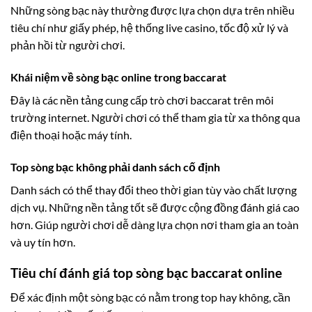
Những sòng bạc này thường được lựa chọn dựa trên nhiều
tiêu chí như giấy phép, hệ thống live casino, tốc độ xử lý và
phản hồi từ người chơi.
Khái niệm về sòng bạc online trong baccarat
Đây là các nền tảng cung cấp trò chơi baccarat trên môi
trường internet. Người chơi có thể tham gia từ xa thông qua
điện thoại hoặc máy tính.
Top sòng bạc không phải danh sách cố định
Danh sách có thể thay đổi theo thời gian tùy vào chất lượng
dịch vụ. Những nền tảng tốt sẽ được cộng đồng đánh giá cao
hơn.
Giúp người chơi dễ dàng lựa chọn nơi tham gia an toàn
và uy tín hơn.
Tiêu chí đánh giá top sòng bạc baccarat online
Để xác định một sòng bạc có nằm trong top hay không, cần