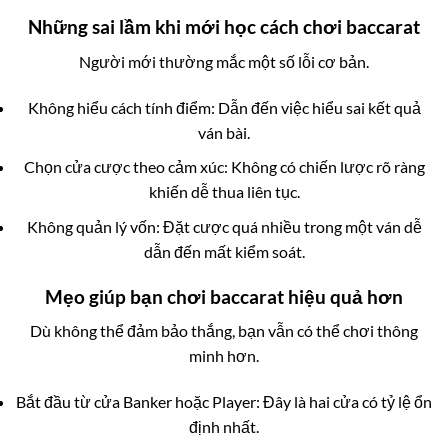
Những sai lầm khi mới học cách chơi baccarat
Người mới thường mắc một số lỗi cơ bản.
Không hiểu cách tính điểm: Dẫn đến việc hiểu sai kết quả
ván bài.
Chọn cửa cược theo cảm xúc: Không có chiến lược rõ ràng
khiến dễ thua liên tục.
Không quản lý vốn: Đặt cược quá nhiều trong một ván dễ
dẫn đến mất kiểm soát.
Mẹo giúp bạn chơi baccarat hiệu quả hơn
Dù không thể đảm bảo thắng, bạn vẫn có thể chơi thông
minh hơn.
Bắt đầu từ cửa Banker hoặc Player: Đây là hai cửa có tỷ lệ ổn
định nhất.