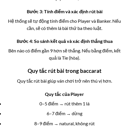
Bước 3: Tính điểm và xác định rút bài
Hệ thống sẽ tự động tính điểm cho Player và Banker. Nếu
cần, sẽ có thêm lá bài thứ ba theo luật.
Bước 4: So sánh kết quả và xác định thắng thua
Bên nào có điểm gần 9 hơn sẽ thắng. Nếu bằng điểm, kết
quả là Tie (hòa).
Quy tắc rút bài trong baccarat
Quy tắc rút bài giúp ván chơi trở nên thú vị hơn.
Quy tắc của Player
0–5 điểm → rút thêm 1 lá
6–7 điểm → dừng
8–9 điểm → natural, không rút