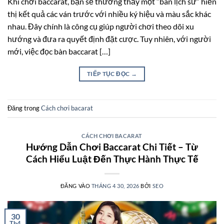
Khi chơi baccarat, bạn sẽ thường thấy một “bàn lịch sử” hiển
thị kết quả các ván trước với nhiều ký hiệu và màu sắc khác
nhau. Đây chính là công cụ giúp người chơi theo dõi xu
hướng và đưa ra quyết định đặt cược. Tuy nhiên, với người
mới, việc đọc bàn baccarat […]
TIẾP TỤC ĐỌC
→
Đăng trong
Cách chơi bacarat
CÁCH CHƠI BACARAT
Hướng Dẫn Chơi Baccarat Chi Tiết – Từ
Cách Hiểu Luật Đến Thực Hành Thực Tế
ĐĂNG VÀO
THÁNG 4 30, 2026
BỞI
SEO
30
Th4