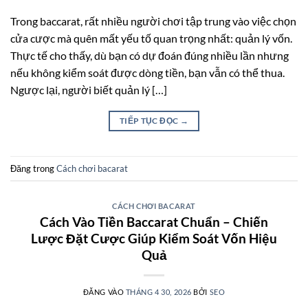
Trong baccarat, rất nhiều người chơi tập trung vào việc chọn
cửa cược mà quên mất yếu tố quan trọng nhất: quản lý vốn.
Thực tế cho thấy, dù bạn có dự đoán đúng nhiều lần nhưng
nếu không kiểm soát được dòng tiền, bạn vẫn có thể thua.
Ngược lại, người biết quản lý […]
TIẾP TỤC ĐỌC
→
Đăng trong
Cách chơi bacarat
CÁCH CHƠI BACARAT
Cách Vào Tiền Baccarat Chuẩn – Chiến
Lược Đặt Cược Giúp Kiểm Soát Vốn Hiệu
Quả
ĐĂNG VÀO
THÁNG 4 30, 2026
BỞI
SEO