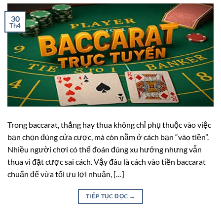
30
Th4
Trong baccarat, thắng hay thua không chỉ phụ thuộc vào việc
bạn chọn đúng cửa cược, mà còn nằm ở cách bạn “vào tiền”.
Nhiều người chơi có thể đoán đúng xu hướng nhưng vẫn
thua vì đặt cược sai cách. Vậy đâu là cách vào tiền baccarat
chuẩn để vừa tối ưu lợi nhuận, […]
TIẾP TỤC ĐỌC
→