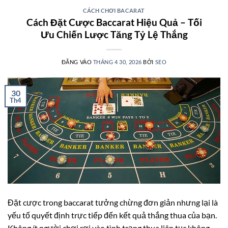
CÁCH CHƠI BACARAT
Cách Đặt Cược Baccarat Hiệu Quả – Tối
Ưu Chiến Lược Tăng Tỷ Lệ Thắng
ĐĂNG VÀO
THÁNG 4 30, 2026
BỞI
SEO
30
Th4
Đặt cược trong baccarat tưởng chừng đơn giản nhưng lại là
yếu tố quyết định trực tiếp đến kết quả thắng thua của bạn.
Không ít người chơi rơi vào tình trạng thua liên tục không