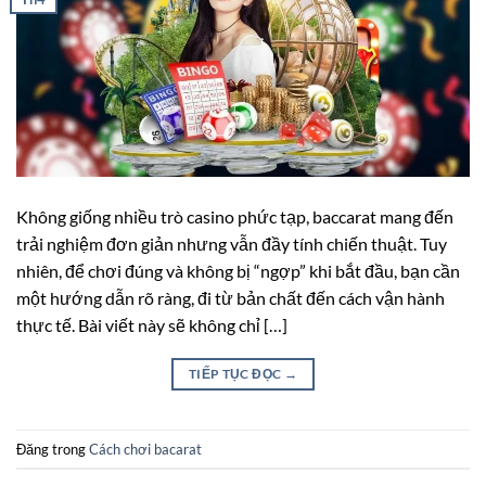
Không giống nhiều trò casino phức tạp, baccarat mang đến
trải nghiệm đơn giản nhưng vẫn đầy tính chiến thuật. Tuy
nhiên, để chơi đúng và không bị “ngợp” khi bắt đầu, bạn cần
một hướng dẫn rõ ràng, đi từ bản chất đến cách vận hành
thực tế. Bài viết này sẽ không chỉ […]
TIẾP TỤC ĐỌC
→
Đăng trong
Cách chơi bacarat