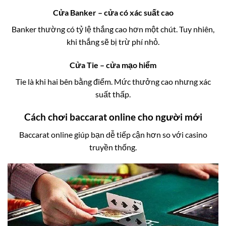
Cửa Banker – cửa có xác suất cao
Banker thường có tỷ lệ thắng cao hơn một chút. Tuy nhiên,
khi thắng sẽ bị trừ phí nhỏ.
Cửa Tie – cửa mạo hiểm
Tie là khi hai bên bằng điểm. Mức thưởng cao nhưng xác
suất thấp.
Cách chơi baccarat online cho người mới
Baccarat online giúp bạn dễ tiếp cận hơn so với casino
truyền thống.