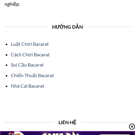
nghiệp.
HƯỚNG DẪN
Luật Chơi Bacarat
Cách Chơi Bacarat
Soi Cầu Bacarat
Chiến Thuật Bacarat
Nhà Cái Bacarat
LIÊN HỆ