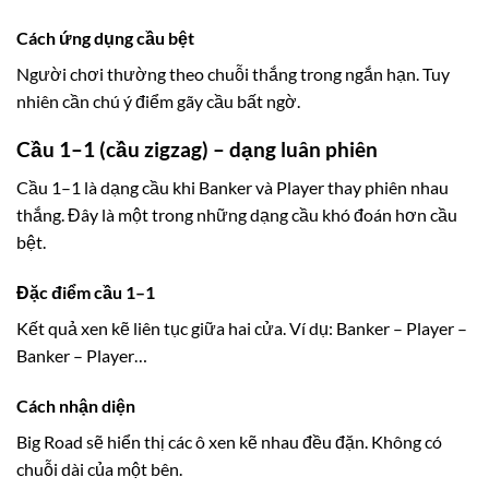
Cách ứng dụng cầu bệt
Người chơi thường theo chuỗi thắng trong ngắn hạn. Tuy
nhiên cần chú ý điểm gãy cầu bất ngờ.
Cầu 1–1 (cầu zigzag) – dạng luân phiên
Cầu 1–1 là dạng cầu khi Banker và Player thay phiên nhau
thắng. Đây là một trong những dạng cầu khó đoán hơn cầu
bệt.
Đặc điểm cầu 1–1
Kết quả xen kẽ liên tục giữa hai cửa. Ví dụ: Banker – Player –
Banker – Player…
Cách nhận diện
Big Road sẽ hiển thị các ô xen kẽ nhau đều đặn. Không có
chuỗi dài của một bên.