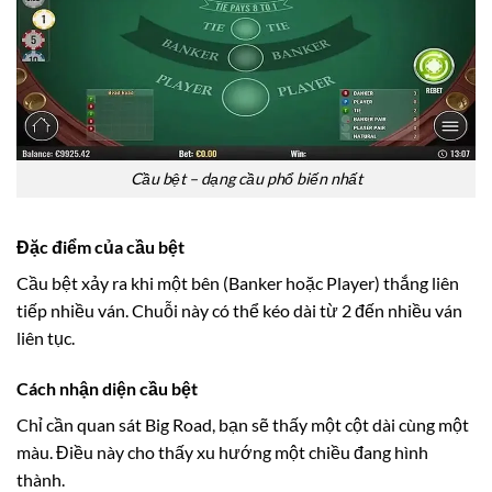
Cầu bệt – dạng cầu phổ biến nhất
Đặc điểm của cầu bệt
Cầu bệt xảy ra khi một bên (Banker hoặc Player) thắng liên
tiếp nhiều ván. Chuỗi này có thể kéo dài từ 2 đến nhiều ván
liên tục.
Cách nhận diện cầu bệt
Chỉ cần quan sát Big Road, bạn sẽ thấy một cột dài cùng một
màu. Điều này cho thấy xu hướng một chiều đang hình
thành.