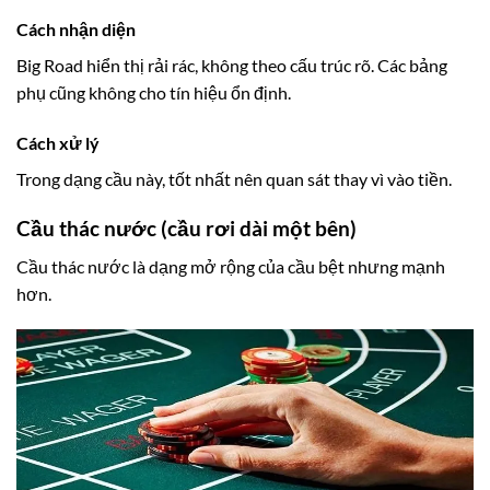
Cách nhận diện
Big Road hiển thị rải rác, không theo cấu trúc rõ. Các bảng
phụ cũng không cho tín hiệu ổn định.
Cách xử lý
Trong dạng cầu này, tốt nhất nên quan sát thay vì vào tiền.
Cầu thác nước (cầu rơi dài một bên)
Cầu thác nước là dạng mở rộng của cầu bệt nhưng mạnh
hơn.