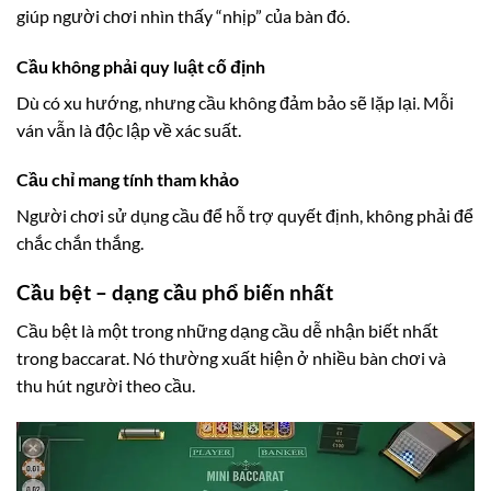
giúp người chơi nhìn thấy “nhịp” của bàn đó.
Cầu không phải quy luật cố định
Dù có xu hướng, nhưng cầu không đảm bảo sẽ lặp lại. Mỗi
ván vẫn là độc lập về xác suất.
Cầu chỉ mang tính tham khảo
Người chơi sử dụng cầu để hỗ trợ quyết định, không phải để
chắc chắn thắng.
Cầu bệt – dạng cầu phổ biến nhất
Cầu bệt là một trong những dạng cầu dễ nhận biết nhất
trong baccarat. Nó thường xuất hiện ở nhiều bàn chơi và
thu hút người theo cầu.