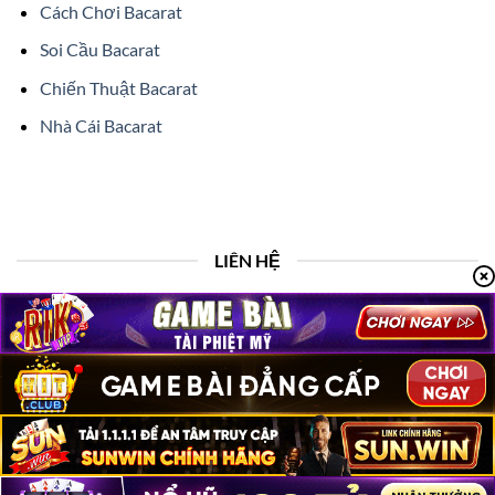
Cách Chơi Bacarat
Soi Cầu Bacarat
Chiến Thuật Bacarat
Nhà Cái Bacarat
LIÊN HỆ
Tên doanh nghiệp: bacarat net
Website:
https://provinceituri.co/
Từ khoá tìm kiếm: #bacarat #bacaratnet #baccarat
#gamebaibaccarat