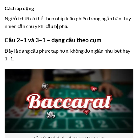
Cách áp dụng
Người chơi có thể theo nhịp luân phiên trong ngắn hạn. Tuy
nhiên cần chú ý khi cầu bị phá.
Cầu 2–1 và 3–1 – dạng cầu theo cụm
Đây là dạng cầu phức tạp hơn, không đơn giản như bệt hay
1–1.