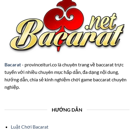
Bacarat
- provinceituri.co là chuyên trang về baccarat trực
tuyến với nhiều chuyên mục hấp dẫn, đa dạng nội dung,
hướng dẫn, chia sẻ kinh nghiệm chơi game baccarat chuyên
nghiệp.
HƯỚNG DẪN
Luật Chơi Bacarat