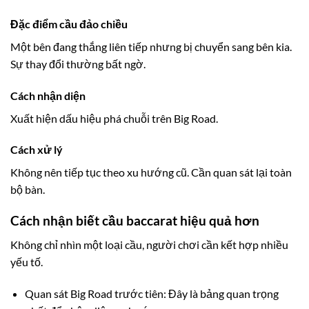
Đặc điểm cầu đảo chiều
Một bên đang thắng liên tiếp nhưng bị chuyển sang bên kia.
Sự thay đổi thường bất ngờ.
Cách nhận diện
Xuất hiện dấu hiệu phá chuỗi trên Big Road.
Cách xử lý
Không nên tiếp tục theo xu hướng cũ. Cần quan sát lại toàn
bộ bàn.
Cách nhận biết cầu baccarat hiệu quả hơn
Không chỉ nhìn một loại cầu, người chơi cần kết hợp nhiều
yếu tố.
Quan sát Big Road trước tiên: Đây là bảng quan trọng