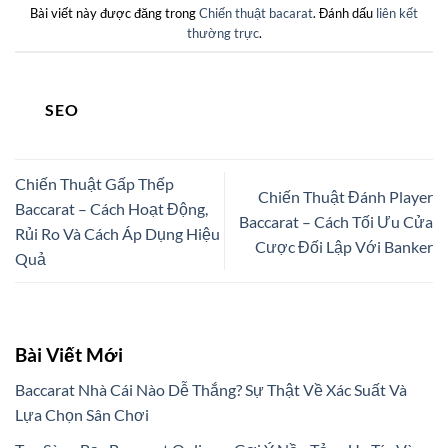
Bài viết này được đăng trong
Chiến thuật bacarat
. Đánh dấu
liên kết
thường trực
.
SEO
Chiến Thuật Gấp Thếp
Chiến Thuật Đánh Player
Baccarat – Cách Hoạt Động,
Baccarat – Cách Tối Ưu Cửa
Rủi Ro Và Cách Áp Dụng Hiệu
Cược Đối Lập Với Banker
Quả
Bài Viết Mới
Baccarat Nhà Cái Nào Dễ Thắng? Sự Thật Về Xác Suất Và
Lựa Chọn Sân Chơi