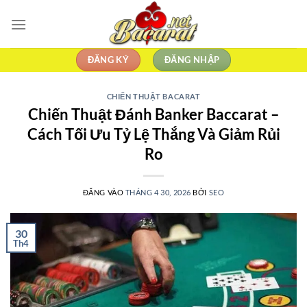
Bỏ
qua
nội
dung
ĐĂNG KÝ
ĐĂNG NHẬP
CHIẾN THUẬT BACARAT
Chiến Thuật Đánh Banker Baccarat –
Cách Tối Ưu Tỷ Lệ Thắng Và Giảm Rủi
Ro
ĐĂNG VÀO
THÁNG 4 30, 2026
BỞI
SEO
30
Th4