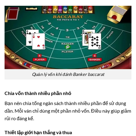
Quản lý vốn khi đánh Banker baccarat
Chia vốn thành nhiều phần nhỏ
Bạn nên chia tổng ngân sách thành nhiều phần để sử dụng
dần. Mỗi ván chỉ dùng một phần nhỏ vốn. Điều này giúp giảm
rủi ro đáng kể.
Thiết lập giới hạn thắng và thua