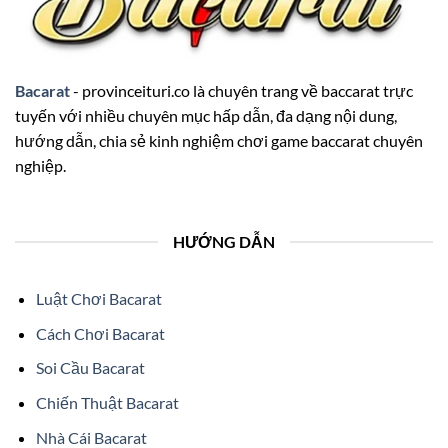
Bacarat
- provinceituri.co là chuyên trang về baccarat trực
tuyến với nhiều chuyên mục hấp dẫn, đa dạng nội dung,
hướng dẫn, chia sẻ kinh nghiệm chơi game baccarat chuyên
nghiệp.
HƯỚNG DẪN
Luật Chơi Bacarat
Cách Chơi Bacarat
Soi Cầu Bacarat
Chiến Thuật Bacarat
Nhà Cái Bacarat