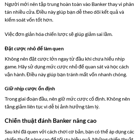
Người mới nên tập trung hoàn toàn vào Banker thay vì phân
tán nhiều cửa. Điều này giúp bạn dễ theo dõi kết quả và
kiểm soát vốn tốt hơn.
Việc đơn giản hóa chiến lược sẽ giúp giảm sai lầm.
Đặt cược nhỏ để làm quen
Không nên đặt cược lớn ngay từ đầu khi chưa hiểu nhịp
game. Hãy sử dụng mức cược nhỏ để quan sát và học cách
vận hành. Điều này giúp bạn tránh mất vốn nhanh chóng.
Giữ nhịp cược ổn định
Trong giai đoạn đầu, nên giữ mức cược cố định. Không nên
tăng giảm liên tục vì dễ bị ảnh hưởng tâm lý.
Chiến thuật đánh Banker nâng cao
Sau khi đã quen với cách chơi cơ bản, bạn có thể áp dụng các
chiến thuật nâng cao để tối ưu hiệu quả. Những chiến thuật