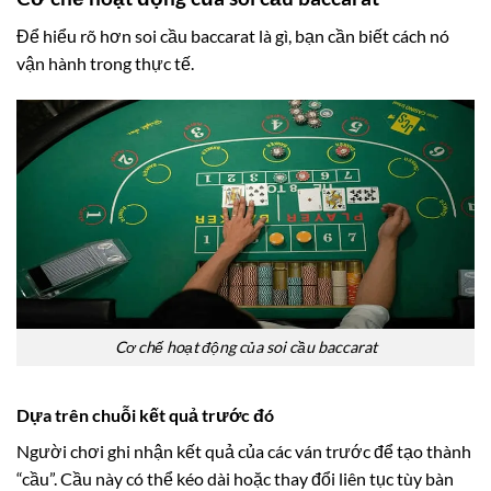
Để hiểu rõ hơn soi cầu baccarat là gì, bạn cần biết cách nó
vận hành trong thực tế.
Cơ chế hoạt động của soi cầu baccarat
Dựa trên chuỗi kết quả trước đó
Người chơi ghi nhận kết quả của các ván trước để tạo thành
“cầu”. Cầu này có thể kéo dài hoặc thay đổi liên tục tùy bàn