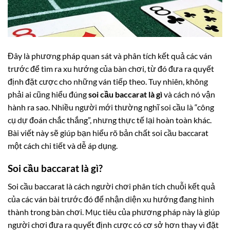
Đây là phương pháp quan sát và phân tích kết quả các ván
trước để tìm ra xu hướng của bàn chơi, từ đó đưa ra quyết
định đặt cược cho những ván tiếp theo. Tuy nhiên, không
phải ai cũng hiểu đúng
soi cầu baccarat là gì
và cách nó vận
hành ra sao. Nhiều người mới thường nghĩ soi cầu là “công
cụ dự đoán chắc thắng”, nhưng thực tế lại hoàn toàn khác.
Bài viết này sẽ giúp bạn hiểu rõ bản chất soi cầu baccarat
một cách chi tiết và dễ áp dụng.
Soi cầu baccarat là gì?
Soi cầu baccarat là cách người chơi phân tích chuỗi kết quả
của các ván bài trước đó để nhận diện xu hướng đang hình
thành trong bàn chơi. Mục tiêu của phương pháp này là giúp
người chơi đưa ra quyết định cược có cơ sở hơn thay vì đặt