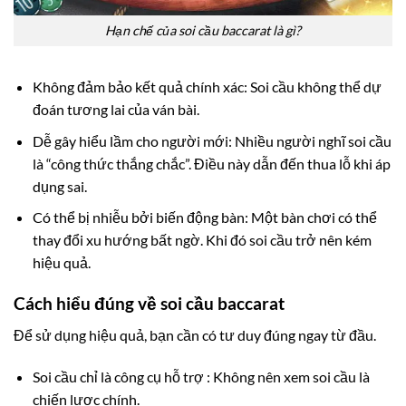
Hạn chế của soi cầu baccarat là gì?
Không đảm bảo kết quả chính xác: Soi cầu không thể dự
đoán tương lai của ván bài.
Dễ gây hiểu lầm cho người mới: Nhiều người nghĩ soi cầu
là “công thức thắng chắc”. Điều này dẫn đến thua lỗ khi áp
dụng sai.
Có thể bị nhiễu bởi biến động bàn: Một bàn chơi có thể
thay đổi xu hướng bất ngờ. Khi đó soi cầu trở nên kém
hiệu quả.
Cách hiểu đúng về soi cầu baccarat
Để sử dụng hiệu quả, bạn cần có tư duy đúng ngay từ đầu.
Soi cầu chỉ là công cụ hỗ trợ : Không nên xem soi cầu là
chiến lược chính.