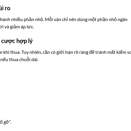
i ro
 thành nhiều phần nhỏ. Mỗi ván chỉ nên dùng một phần nhỏ ngân
ơi và giảm áp lực.
 cược hợp lý
 khi thua. Tuy nhiên, cần có giới hạn rõ ràng để tránh mất kiểm so
 nếu thua chuỗi dài.
ố gỡ”.