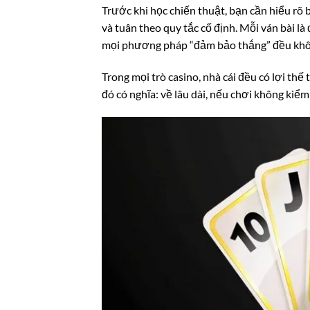
Trước khi học chiến thuật, bạn cần hiểu rõ 
và tuân theo quy tắc cố định. Mỗi ván bài l
mọi phương pháp “đảm bảo thắng” đều khôn
Trong mọi trò casino, nhà cái đều có lợi thế
đó có nghĩa: về lâu dài, nếu chơi không kiểm