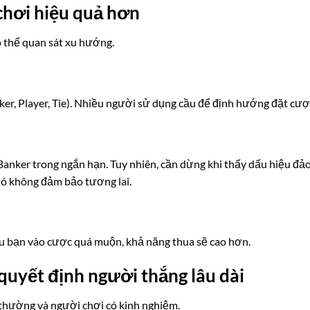
chơi hiệu quả hơn
ó thể quan sát xu hướng.
ker, Player, Tie). Nhiều người sử dụng cầu để định hướng đặt cượ
 Banker trong ngắn hạn. Tuy nhiên, cần dừng khi thấy dấu hiệu đả
 nó không đảm bảo tương lai.
ếu bạn vào cược quá muộn, khả năng thua sẽ cao hơn.
 quyết định người thắng lâu dài
 thường và người chơi có kinh nghiệm.