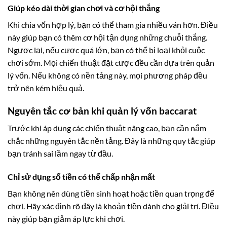
Giúp kéo dài thời gian chơi và cơ hội thắng
Khi chia vốn hợp lý, bạn có thể tham gia nhiều ván hơn. Điều
này giúp bạn có thêm cơ hội tận dụng những chuỗi thắng.
Ngược lại, nếu cược quá lớn, bạn có thể bị loại khỏi cuộc
chơi sớm.
Mọi chiến thuật đặt cược đều cần dựa trên quản
lý vốn. Nếu không có nền tảng này, mọi phương pháp đều
trở nên kém hiệu quả.
Nguyên tắc cơ bản khi quản lý vốn baccarat
Trước khi áp dụng các chiến thuật nâng cao, bạn cần nắm
chắc những nguyên tắc nền tảng. Đây là những quy tắc giúp
bạn tránh sai lầm ngay từ đầu.
Chỉ sử dụng số tiền có thể chấp nhận mất
Bạn không nên dùng tiền sinh hoạt hoặc tiền quan trọng để
chơi. Hãy xác định rõ đây là khoản tiền dành cho giải trí. Điều
này giúp bạn giảm áp lực khi chơi.