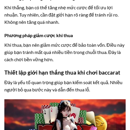
Khi thắng, bạn có thể tăng nhẹ mức cược để tối ưu lợi
nhuận. Tuy nhiên, cần đặt giới hạn rõ ràng để tránh rủi ro.
Không nên tăng quá nhanh.
Phương pháp giảm cược khi thua
Khi thua, bạn nên giảm mức cược để bảo toàn vốn. Điều này
giúp bạn tránh mất quá nhiều tiền trong chuỗi thua. Đây là
cách chơi bền vững hơn.
Thiết lập giới hạn thắng thua khi chơi baccarat
Đây là yếu tố quan trọng giúp bạn kiểm soát kết quả. Nhiều
người bỏ qua bước này và dẫn đến thua lỗ.