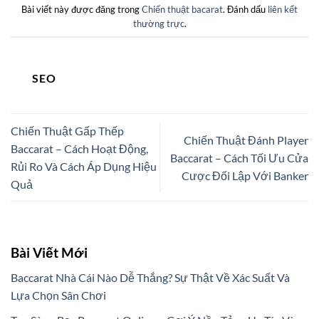
Bài viết này được đăng trong
Chiến thuật bacarat
. Đánh dấu
liên kết
thường trực
.
SEO
Chiến Thuật Gấp Thếp
Chiến Thuật Đánh Player
Baccarat – Cách Hoạt Động,
Baccarat – Cách Tối Ưu Cửa
Rủi Ro Và Cách Áp Dụng Hiệu
Cược Đối Lập Với Banker
Quả
Bài Viết Mới
Baccarat Nhà Cái Nào Dễ Thắng? Sự Thật Về Xác Suất Và
Lựa Chọn Sân Chơi