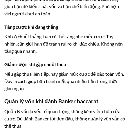
giúp bạn dễ kiểm soát vốn và hạn chế biến động. Phù hợp
với người chơi an toàn.
Tăng cược khi đang thắng
Khi có chuỗi thắng, bạn có thể tăng nhẹ mức cược. Tuy
nhiên, cần giới hạn để tránh rủi ro khi đảo chiều. Không nên
tăng quá nhanh.
Giảm cược khi gặp chuỗi thua
Nếu gặp thua liên tiếp, hãy giảm mức cược để bảo toàn vốn.
Đây là cách giúp bạn tránh mất quá nhiều tiền trong thời
gian ngắn.
Quản lý vốn khi đánh Banker baccarat
Quản lý vốn là yếu tố quan trọng không kém việc chọn cửa
cược. Dù đánh Banker tốt đến đâu, không quản lý vốn vẫn có
thể thua.