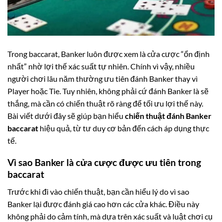
Trong baccarat, Banker luôn được xem là cửa cược “ổn định
nhất” nhờ lợi thế xác suất tự nhiên. Chính vì vậy, nhiều
người chơi lâu năm thường ưu tiên đánh Banker thay vì
Player hoặc Tie. Tuy nhiên, không phải cứ đánh Banker là sẽ
thắng, mà cần có chiến thuật rõ ràng để tối ưu lợi thế này.
Bài viết dưới đây sẽ giúp bạn hiểu
chiến thuật đánh Banker
baccarat
hiệu quả, từ tư duy cơ bản đến cách áp dụng thực
tế.
Vì sao Banker là cửa cược được ưu tiên trong
baccarat
Trước khi đi vào chiến thuật, bạn cần hiểu lý do vì sao
Banker lại được đánh giá cao hơn các cửa khác. Điều này
không phải do cảm tính, mà dựa trên xác suất và luật chơi cụ