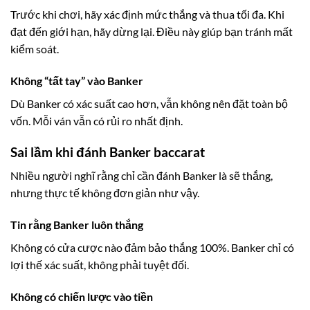
Trước khi chơi, hãy xác định mức thắng và thua tối đa. Khi
đạt đến giới hạn, hãy dừng lại. Điều này giúp bạn tránh mất
kiểm soát.
Không “tất tay” vào Banker
Dù Banker có xác suất cao hơn, vẫn không nên đặt toàn bộ
vốn. Mỗi ván vẫn có rủi ro nhất định.
Sai lầm khi đánh Banker baccarat
Nhiều người nghĩ rằng chỉ cần đánh Banker là sẽ thắng,
nhưng thực tế không đơn giản như vậy.
Tin rằng Banker luôn thắng
Không có cửa cược nào đảm bảo thắng 100%. Banker chỉ có
lợi thế xác suất, không phải tuyệt đối.
Không có chiến lược vào tiền