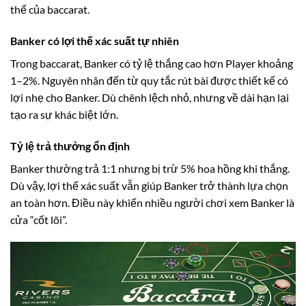
thể của baccarat.
Banker có lợi thế xác suất tự nhiên
Trong baccarat, Banker có tỷ lệ thắng cao hơn Player khoảng
1–2%. Nguyên nhân đến từ quy tắc rút bài được thiết kế có
lợi nhẹ cho Banker. Dù chênh lệch nhỏ, nhưng về dài hạn lại
tạo ra sự khác biệt lớn.
Tỷ lệ trả thưởng ổn định
Banker thường trả 1:1 nhưng bị trừ 5% hoa hồng khi thắng.
Dù vậy, lợi thế xác suất vẫn giúp Banker trở thành lựa chọn
an toàn hơn. Điều này khiến nhiều người chơi xem Banker là
cửa “cốt lõi”.