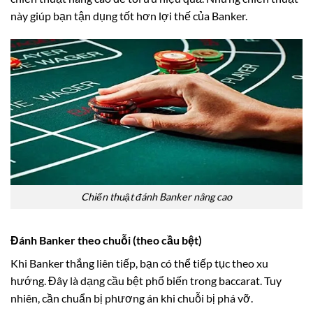
này giúp bạn tận dụng tốt hơn lợi thế của Banker.
Chiến thuật đánh Banker nâng cao
Đánh Banker theo chuỗi (theo cầu bệt)
Khi Banker thắng liên tiếp, bạn có thể tiếp tục theo xu
hướng. Đây là dạng cầu bệt phổ biến trong baccarat. Tuy
nhiên, cần chuẩn bị phương án khi chuỗi bị phá vỡ.