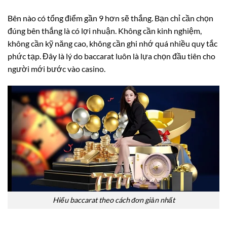
Bên nào có tổng điểm gần 9 hơn sẽ thắng. Bạn chỉ cần chọn
đúng bên thắng là có lợi nhuận.
Không cần kinh nghiệm,
không cần kỹ năng cao, không cần ghi nhớ quá nhiều quy tắc
phức tạp. Đây là lý do baccarat luôn là lựa chọn đầu tiên cho
người mới bước vào casino.
Hiểu baccarat theo cách đơn giản nhất