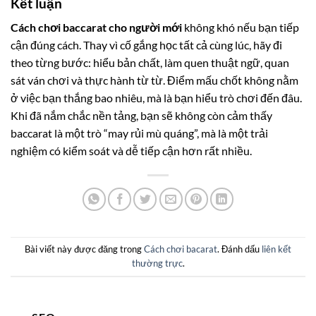
Kết luận
Cách chơi baccarat cho người mới
không khó nếu bạn tiếp
cận đúng cách. Thay vì cố gắng học tất cả cùng lúc, hãy đi
theo từng bước: hiểu bản chất, làm quen thuật ngữ, quan
sát ván chơi và thực hành từ từ. Điểm mấu chốt không nằm
ở việc bạn thắng bao nhiêu, mà là bạn hiểu trò chơi đến đâu.
Khi đã nắm chắc nền tảng, bạn sẽ không còn cảm thấy
baccarat là một trò “may rủi mù quáng”, mà là một trải
nghiệm có kiểm soát và dễ tiếp cận hơn rất nhiều.
Bài viết này được đăng trong
Cách chơi bacarat
. Đánh dấu
liên kết
thường trực
.