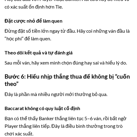
có xác suất ổn định hơn Tie.
Đặt cược nhỏ để làm quen
Đừng đặt số tiền lớn ngay từ đầu. Hãy coi những ván đầu là
“học phí” để làm quen.
Theo dõi kết quả và tự đánh giá
Sau mỗi ván, hãy xem mình chọn đúng hay sai và hiểu lý do.
Bước 6: Hiểu nhịp thắng thua để không bị “cuốn
theo”
Đây là phần mà nhiều người mới thường bỏ qua.
Baccarat không có quy luật cố định
Bạn có thể thấy Banker thắng liên tục 5–6 ván, rồi bất ngờ
Player thắng liên tiếp. Đây là điều bình thường trong trò
chơi xác suất.