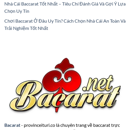
Nhà Cái Baccarat Tốt Nhất – Tiêu Chí Đánh Giá Và Gợi Ý Lựa
Chọn Uy Tín
Chơi Baccarat Ở Đâu Uy Tín? Cách Chọn Nhà Cái An Toàn Và
Trải Nghiệm Tốt Nhất
Bacarat
- provinceituri.co là chuyên trang về baccarat trực