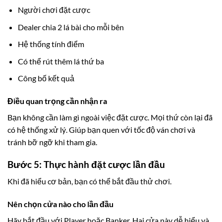
Người chơi đặt cược
Dealer chia 2 lá bài cho mỗi bên
Hệ thống tính điểm
Có thể rút thêm lá thứ ba
Công bố kết quả
Điều quan trọng cần nhận ra
Bạn không cần làm gì ngoài việc đặt cược. Mọi thứ còn lại đã
có hệ thống xử lý.
Giúp bạn quen với tốc độ ván chơi và
tránh bỡ ngỡ khi tham gia.
Bước 5: Thực hành đặt cược lần đầu
Khi đã hiểu cơ bản, bạn có thể bắt đầu thử chơi.
Nên chọn cửa nào cho lần đầu
Hãy bắt đầu với Player hoặc Banker. Hai cửa này dễ hiểu và