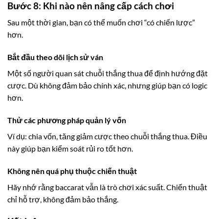
Bước 8: Khi nào nên nâng cấp cách chơi
Sau một thời gian, bạn có thể muốn chơi “có chiến lược”
hơn.
Bắt đầu theo dõi lịch sử ván
Một số người quan sát chuỗi thắng thua để định hướng đặt
cược. Dù không đảm bảo chính xác, nhưng giúp bạn có logic
hơn.
Thử các phương pháp quản lý vốn
Ví dụ: chia vốn, tăng giảm cược theo chuỗi thắng thua. Điều
này giúp bạn kiểm soát rủi ro tốt hơn.
Không nên quá phụ thuộc chiến thuật
Hãy nhớ rằng baccarat vẫn là trò chơi xác suất. Chiến thuật
chỉ hỗ trợ, không đảm bảo thắng.