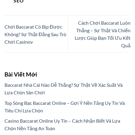
SEO
Cách Chơi Baccarat Luôn
Chơi Baccarat Có Bịp Được
Thắng – Sự Thật Và Chiến
Không? Sự Thật Đằng Sau Trò
Lược Giúp Bạn Tối Ưu Kết
Chơi Casinov
Quả
Bài Viết Mới
Baccarat Nhà Cái Nào Dễ Thắng? Sự Thật Về Xác Suất Và
Lựa Chọn Sân Chơi
Top Sòng Bạc Baccarat Online – Gợi Ý Nền Tảng Uy Tín Và
Tiêu Chí Lựa Chọn
Casino Baccarat Online Uy Tín – Cách Nhận Biết Và Lựa
Chọn Nền Tảng An Toàn