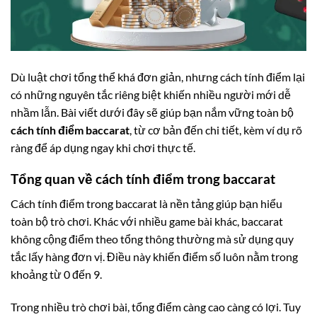
Dù luật chơi tổng thể khá đơn giản, nhưng cách tính điểm lại
có những nguyên tắc riêng biệt khiến nhiều người mới dễ
nhầm lẫn. Bài viết dưới đây sẽ giúp bạn nắm vững toàn bộ
cách tính điểm baccarat
, từ cơ bản đến chi tiết, kèm ví dụ rõ
ràng để áp dụng ngay khi chơi thực tế.
Tổng quan về cách tính điểm trong baccarat
Cách tính điểm trong baccarat là nền tảng giúp bạn hiểu
toàn bộ trò chơi. Khác với nhiều game bài khác, baccarat
không cộng điểm theo tổng thông thường mà sử dụng quy
tắc lấy hàng đơn vị. Điều này khiến điểm số luôn nằm trong
khoảng từ 0 đến 9.
Trong nhiều trò chơi bài, tổng điểm càng cao càng có lợi. Tuy