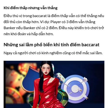
Khi điểm thấp nhưng vẫn thắng
Điều thú vị trong baccarat là điểm thấp vẫn có thể thắng nếu
đối thủ còn thấp hơn. Ví dụ: Player có 3 điểm vẫn thắng
Banker nếu Banker chỉ có 2 điểm. Điều này khiến trò chơi trở
nên khó đoán và hấp dẫn hơn.
Những sai lầm phổ biến khi tính điểm baccarat
Ngay cả người chơi có kinh nghiệm cũng có thể mắc sai lầm.