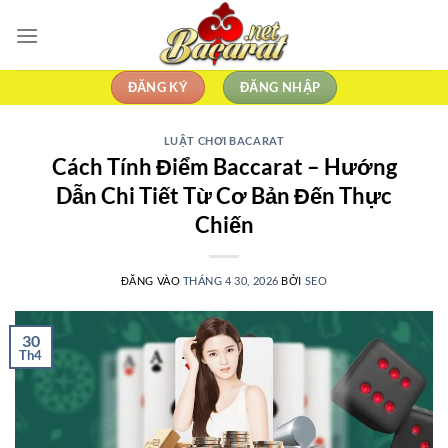
Bỏ
qua
nội
dung
ĐĂNG KÝ
ĐĂNG NHẬP
LUẬT CHƠI BACARAT
Cách Tính Điểm Baccarat – Hướng
Dẫn Chi Tiết Từ Cơ Bản Đến Thực
Chiến
ĐĂNG VÀO
THÁNG 4 30, 2026
BỞI
SEO
30
Th4