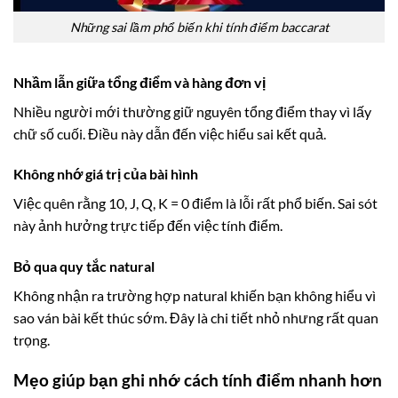
Những sai lầm phổ biến khi tính điểm baccarat
Nhầm lẫn giữa tổng điểm và hàng đơn vị
Nhiều người mới thường giữ nguyên tổng điểm thay vì lấy
chữ số cuối. Điều này dẫn đến việc hiểu sai kết quả.
Không nhớ giá trị của bài hình
Việc quên rằng 10, J, Q, K = 0 điểm là lỗi rất phổ biến. Sai sót
này ảnh hưởng trực tiếp đến việc tính điểm.
Bỏ qua quy tắc natural
Không nhận ra trường hợp natural khiến bạn không hiểu vì
sao ván bài kết thúc sớm. Đây là chi tiết nhỏ nhưng rất quan
trọng.
Mẹo giúp bạn ghi nhớ cách tính điểm nhanh hơn