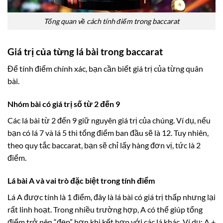
Tổng quan về cách tính điểm trong baccarat
Giá trị của từng lá bài trong baccarat
Để tính điểm chính xác, bạn cần biết giá trị của từng quân
bài.
Nhóm bài có giá trị số từ 2 đến 9
Các lá bài từ 2 đến 9 giữ nguyên giá trị của chúng. Ví dụ, nếu
bạn có lá 7 và lá 5 thì tổng điểm ban đầu sẽ là 12. Tuy nhiên,
theo quy tắc baccarat, bạn sẽ chỉ lấy hàng đơn vị, tức là 2
điểm.
Lá bài A và vai trò đặc biệt trong tính điểm
Lá A được tính là 1 điểm, đây là lá bài có giá trị thấp nhưng lại
rất linh hoạt. Trong nhiều trường hợp, A có thể giúp tổng
điểm trở nên “đẹp” hơn khi kết hợp với các lá khác. Ví dụ: A +