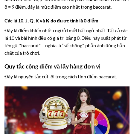
8 = 9 điểm, đây là mức điểm cao nhất trong baccarat.
Các lá 10, J, Q, K và lý do được tính là 0 điểm
Đây là điểm khiến nhiều người mới bất ngờ nhất. Tất cả các
lá 10 và bài hình đều có giá trị bằng 0. Điều này xuất phát từ
tên gọi “baccarat” – nghĩa là “số không”, phản ánh đúng bản
chất của trò chơi.
Quy tắc cộng điểm và lấy hàng đơn vị
Đây là nguyên tắc cốt lõi trong cách tính điểm baccarat.