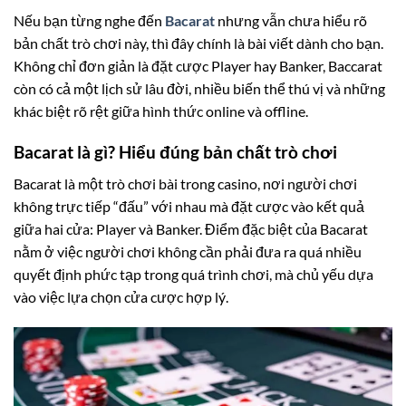
Nếu bạn từng nghe đến
Bacarat
nhưng vẫn chưa hiểu rõ
bản chất trò chơi này, thì đây chính là bài viết dành cho bạn.
Không chỉ đơn giản là đặt cược Player hay Banker, Baccarat
còn có cả một lịch sử lâu đời, nhiều biến thể thú vị và những
khác biệt rõ rệt giữa hình thức online và offline.
Bacarat là gì? Hiểu đúng bản chất trò chơi
Bacarat là một trò chơi bài trong casino, nơi người chơi
không trực tiếp “đấu” với nhau mà đặt cược vào kết quả
giữa hai cửa: Player và Banker. Điểm đặc biệt của Bacarat
nằm ở việc người chơi không cần phải đưa ra quá nhiều
quyết định phức tạp trong quá trình chơi, mà chủ yếu dựa
vào việc lựa chọn cửa cược hợp lý.