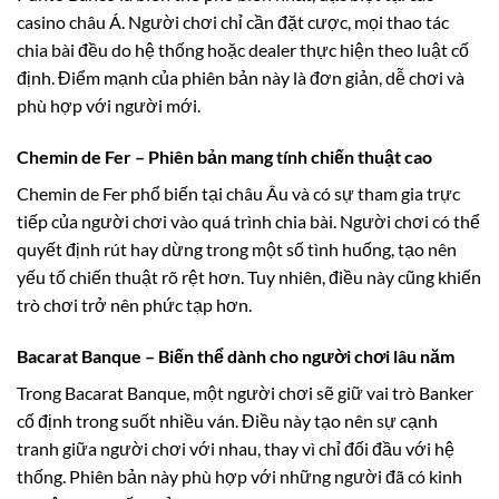
casino châu Á. Người chơi chỉ cần đặt cược, mọi thao tác
chia bài đều do hệ thống hoặc dealer thực hiện theo luật cố
định. Điểm mạnh của phiên bản này là đơn giản, dễ chơi và
phù hợp với người mới.
Chemin de Fer – Phiên bản mang tính chiến thuật cao
Chemin de Fer phổ biến tại châu Âu và có sự tham gia trực
tiếp của người chơi vào quá trình chia bài. Người chơi có thể
quyết định rút hay dừng trong một số tình huống, tạo nên
yếu tố chiến thuật rõ rệt hơn. Tuy nhiên, điều này cũng khiến
trò chơi trở nên phức tạp hơn.
Bacarat Banque – Biến thể dành cho người chơi lâu năm
Trong Bacarat Banque, một người chơi sẽ giữ vai trò Banker
cố định trong suốt nhiều ván. Điều này tạo nên sự cạnh
tranh giữa người chơi với nhau, thay vì chỉ đối đầu với hệ
thống. Phiên bản này phù hợp với những người đã có kinh