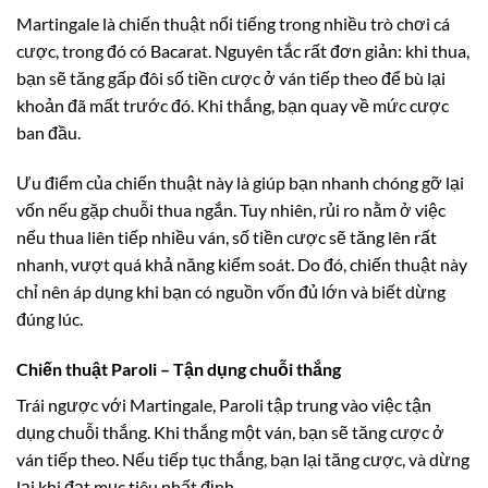
Martingale là chiến thuật nổi tiếng trong nhiều trò chơi cá
cược, trong đó có Bacarat. Nguyên tắc rất đơn giản: khi thua,
bạn sẽ tăng gấp đôi số tiền cược ở ván tiếp theo để bù lại
khoản đã mất trước đó. Khi thắng, bạn quay về mức cược
ban đầu.
Ưu điểm của chiến thuật này là giúp bạn nhanh chóng gỡ lại
vốn nếu gặp chuỗi thua ngắn. Tuy nhiên, rủi ro nằm ở việc
nếu thua liên tiếp nhiều ván, số tiền cược sẽ tăng lên rất
nhanh, vượt quá khả năng kiểm soát. Do đó, chiến thuật này
chỉ nên áp dụng khi bạn có nguồn vốn đủ lớn và biết dừng
đúng lúc.
Chiến thuật Paroli – Tận dụng chuỗi thắng
Trái ngược với Martingale, Paroli tập trung vào việc tận
dụng chuỗi thắng. Khi thắng một ván, bạn sẽ tăng cược ở
ván tiếp theo. Nếu tiếp tục thắng, bạn lại tăng cược, và dừng
lại khi đạt mục tiêu nhất định.