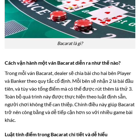
Bacarat là gì?
Cách vận hành một ván Bacarat diễn ra như thế nào?
Trong mỗi ván Bacarat, dealer sẽ chia bài cho hai bên Player
và Banker theo quy tắc cố định. Mỗi bên sẽ nhận 2 lá bài đầu
tiên, và tùy vào tổng điểm mà có thể được rút thêm lá thứ 3.
Toàn bộ quá trình này được thực hiện theo luật định sẵn,
người chơi không thể can thiệp. Chính điều này giúp Bacarat
trở nên công bằng và dễ tiếp cận hơn so với nhiều game bài
khác.
Luật tính điểm trong Bacarat chi tiết và dễ hiểu