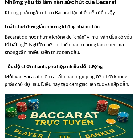
Những yếu tố làm nên sức hút của Bacarat
Không phải ngẫu nhiên Bacarat lại phổ biến đến vậy.
Luật chơi đơn giản nhưng không nhàm chán
Bacarat dễ học nhưng không dễ “chán” vì mỗi ván đều có yếu
tố bất ngờ. Người chơi có thể nhanh chóng làm quen mà
không cần nhiều kiến thức ban đầu.
Tốc độ chơi nhanh, phù hợp nhiều đối tượng
Một ván Bacarat diễn ra rất nhanh, giúp người chơi không
phải chờ đợi lâu. Điều này tạo cảm giác liên tục và hấp dẫn.