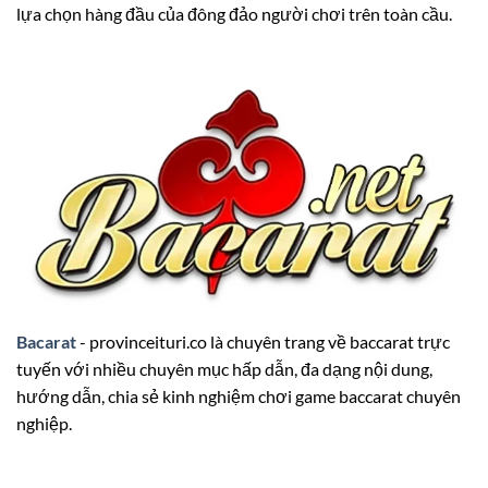
lựa chọn hàng đầu của đông đảo người chơi trên toàn cầu.
Bacarat
- provinceituri.co là chuyên trang về baccarat trực
tuyến với nhiều chuyên mục hấp dẫn, đa dạng nội dung,
hướng dẫn, chia sẻ kinh nghiệm chơi game baccarat chuyên
nghiệp.