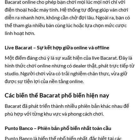
Bacarat online cho phép bạn chơi mọi lúc mọi nơi chỉ với
điện thoại hoặc máy tính. Hệ thống tự động giúp ván chơi
diễn ra nhanh hơn, không cần chờ đợi lâu. Ngoài ra, bạn có
thể tham gia nhiều bàn cùng lúc hoặc lựa chọn mức cược
linh hoạt hơn.
Live Bacarat – Sự kết hợp giữa online và offline
Một điểm đáng chú ý là sự xuất hiện của live Bacarat. Đây là
hình thức chơi online nhưng có dealer thật, phát trực tiếp từ
studio. Người chơi vừa có trải nghiệm chân thực, vừa giữ
được sự tiện lợi của nền tảng online.
Các biến thể Bacarat phổ biến hiện nay
Bacarat đã phát triển thành nhiều phiên bản khác nhau để
phù hợp với từng khu vực và phong cách chơi.
Punto Banco – Phiên bản phổ biến nhất toàn cầu
Punto Banco là biến thể phổ biến nhất, đặc biệt tại các